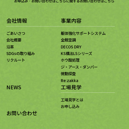
お申込み・お問い合わせはこちら
に関するお問い合わせはこちら
会社情報
事業内容
ごあいさつ
躯体強化サポートシステム
会社概要
全館空調
沿革
DECOS DRY
SDGsの取り組み
KS構法LSシリーズ
リクルート
ホウ酸処理
ジ・アース・ダンパー
微動探査
Re:zakka
NEWS
工場見学
工場見学とは
お申し込み
お問い合わせ